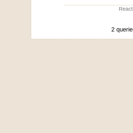
Reacti
2 queri