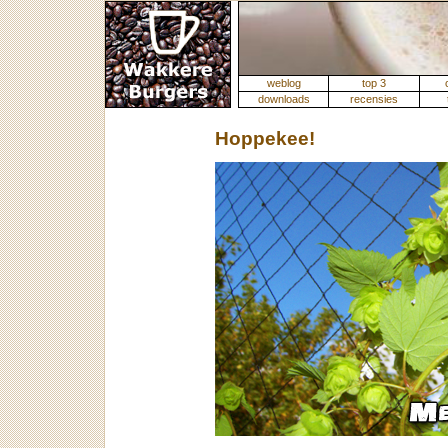
weblog
top 3
downloads
recensies
Hoppekee!