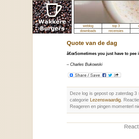
weblog
top 3
downloads
recensies
Quote van de dag
â€œSometimes you just have to pee in
– Charles Bukowski
Deze log is gepost op zaterdag 
categorie
Lezenswaardig
. Reacti
Reageren en pingen momenterl nie
Reacti