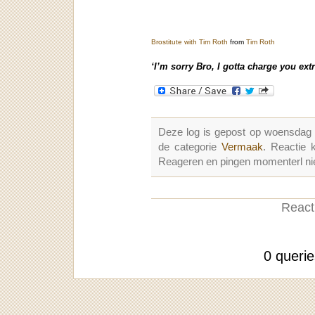
Brostitute with Tim Roth
from
Tim Roth
‘I’m sorry Bro, I gotta charge you extr
Deze log is gepost op woensdag
de categorie
Vermaak
. Reactie
Reageren en pingen momenterl nie
Reacti
0 queri