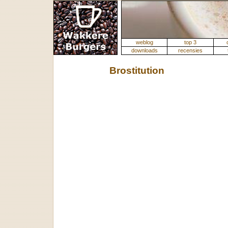
weblog
top 3
downloads
recensies
Brostitution