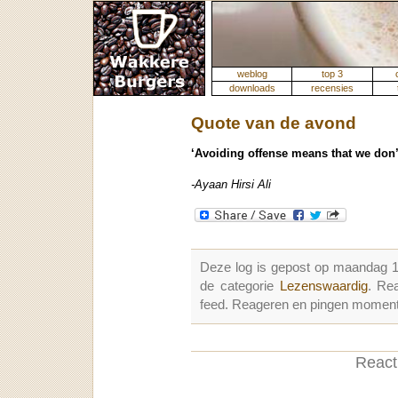
weblog
top 3
downloads
recensies
Quote van de avond
‘Avoiding offense means that we don’
-Ayaan Hirsi Ali
Deze log is gepost op maandag 
de categorie
Lezenswaardig
. Re
feed. Reageren en pingen momenter
Reacti