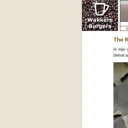
d
The R
In mijn 
Detroit
aa