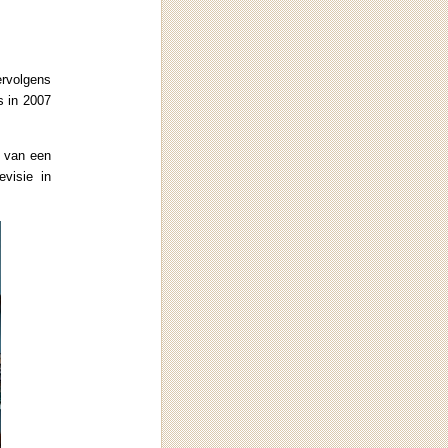
ervolgens
s in 2007
n van een
visie in