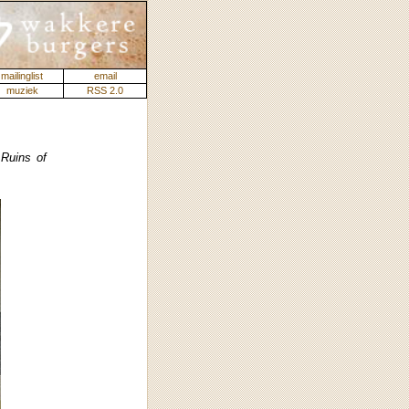
mailinglist
email
muziek
RSS 2.0
k
Ruins of