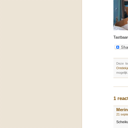
Tastbaar
Deze lo
Ontdekj
mogelijk
1 reac
Merin
21 sept
Scheiku