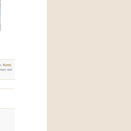
ie
Kunst
,
erl niet