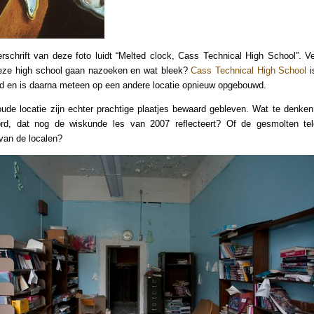
rschrift van deze foto luidt “Melted clock, Cass Technical High School”. V
eze high school gaan nazoeken en wat bleek?
Cass Technical High School
i
d en is daarna meteen op een andere locatie opnieuw opgebouwd.
ude locatie zijn echter prachtige plaatjes bewaard gebleven. Wat te denke
ord, dat nog de wiskunde les van 2007 reflecteert? Of de gesmolten tele
an de localen?