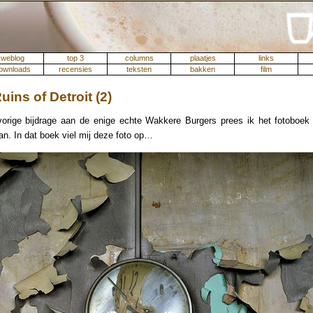
weblog
top 3
columns
plaatjes
links
ownloads
recensies
teksten
bakken
film
uins of Detroit (2)
vorige bijdrage aan de enige echte Wakkere Burgers prees ik het fotoboe
n. In dat boek viel mij deze foto op…