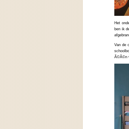
Het onde
ben ik d
afgebran
Van de o
schoolb
Ã©Ã©n v