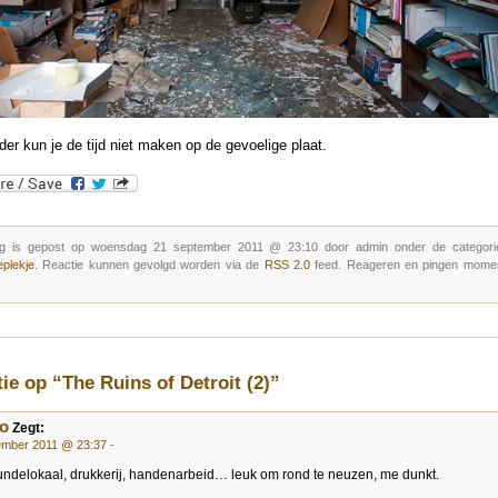
der kun je de tijd niet maken op de gevoelige plaat.
g is gepost op woensdag 21 september 2011 @ 23:10 door admin onder de categor
eplekje
. Reactie kunnen gevolgd worden via de
RSS 2.0
feed. Reageren en pingen moment
.
tie op “The Ruins of Detroit (2)”
o
Zegt:
ember 2011 @ 23:37
-
ndelokaal, drukkerij, handenarbeid… leuk om rond te neuzen, me dunkt.