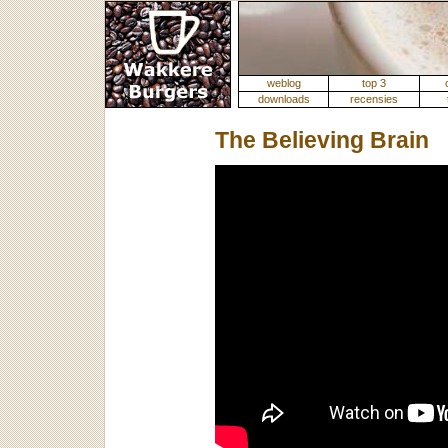
weblog
top 3
downloads
recensies
The Believing Brain