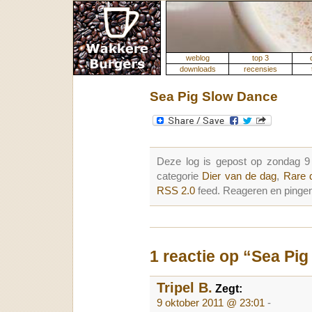
weblog
top 3
downloads
recensies
Sea Pig Slow Dance
Deze log is gepost op zondag 9
categorie
Dier van de dag
,
Rare 
RSS 2.0
feed. Reageren en pingen
1 reactie op “Sea Pi
Tripel B.
Zegt:
9 oktober 2011 @ 23:01
-