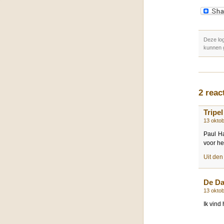
Deze lo
kunnen 
2 reac
Tripel
13 okto
Paul Ha
voor he
Uit de
De D
13 okto
Ik vind