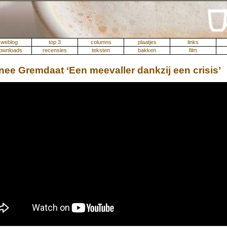
weblog
top 3
columns
plaatjes
links
ownloads
recensies
teksten
bakken
film
ee Gremdaat ‘Een meevaller dankzij een crisis’