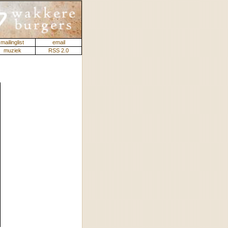
mailinglist
email
muziek
RSS 2.0