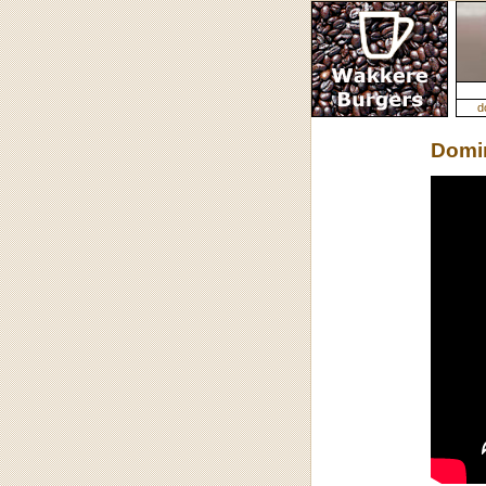
d
Domin