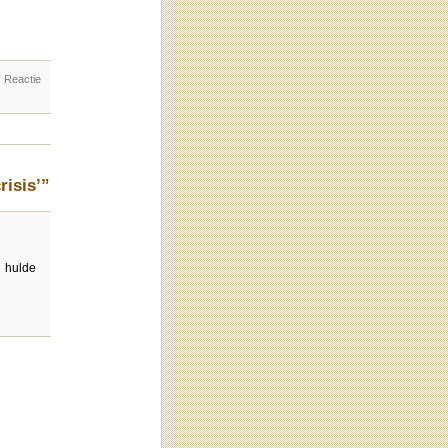
. Reactie
risis’”
n hulde