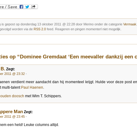
g is gepost op donderdag 13 oktober 2011 @ 22:28 door Merino onder de categorie
Vermaak
gevolgd worden via de
RSS 2.0
feed. Reageren en pingen momenterl niet mogelijk.
ties op “Dominee Gremdaat ‘Een meevaller dankzij een c
 B.
Zegt:
ber 2011 @ 23:32
-
enen verdient meer aandacht dan hij momenteel krijgt. Hulde voor deze post e
t multi-talent
Paul Haenen
.
n ouden doosch
met Wim T. Schippers.
appere Man
Zegt:
ber 2011 @ 23:45
-
 hem een held! Leuke columns altijd.