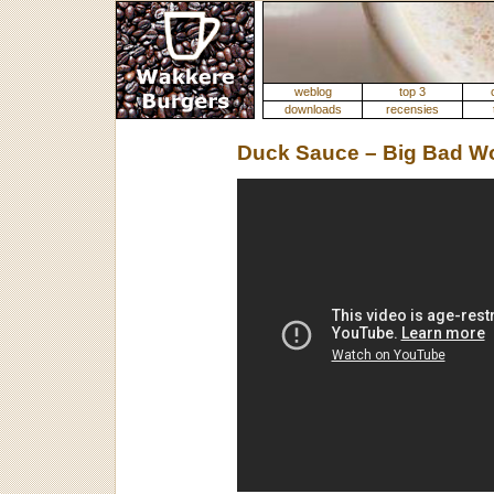
weblog
top 3
downloads
recensies
Duck Sauce – Big Bad Wo