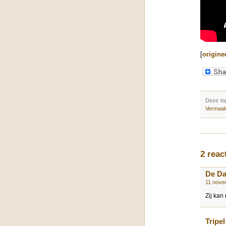
[
origine
Deze lo
Vermaa
2 reac
De D
11 nove
Zij kan
Tripel