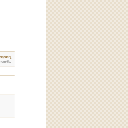
kjederij
,
ogelijk.