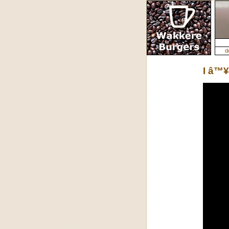
d
I â™¥