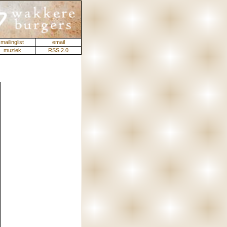
mailinglist
email
muziek
RSS 2.0