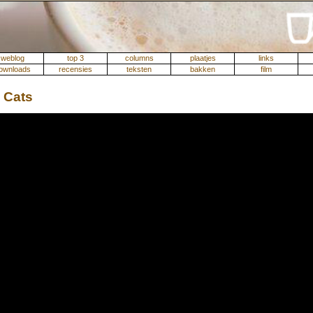
weblog
top 3
columns
plaatjes
links
ownloads
recensies
teksten
bakken
film
 Cats