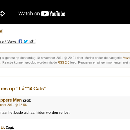
el
]
g is gepost op donderdag 10 november 2011 @ 20:21 door Merino onder de categorie
Muzie
k
. Reactie kunnen gevolgd worden via de
RSS 2.0
feed. Reageren en pingen momenterl niet m
ties op “I â™¥ Cats”
appere Man
Zegt:
mber 2011 @ 18:56
-
 maar het beste uit haar lijden worden verlost.
 B.
Zegt: