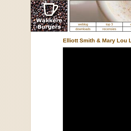
weblog
top 3
downloads
recensies
Elliott Smith & Mary Lou