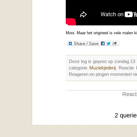
Mooi. Maar het origineel is vele malen 
Deze log is gepost op zondag 13
categorie
Muziekjederij
. Reactie
Reageren en pingen momenterl nie
Reacti
2 queri