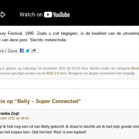
ury Festival, 1995. Zoals u zult begrijpen, is de kwaliteit van de uitvoerin
e van deze post. Slechts melancholie.
g is gepost op zaterdag 19 november 2011 @ 03:13 door Merino onder de categorie
Muzie
 kunnen gevolgd worden via de
RSS 2.0
feed. Reageren en pingen momenterl niet mogelijk.
tie op “Belly – Super Connected”
ranka
Zegt:
mber 2011 @ 08:50
-
g! Ik heb nog een cd van Belly gekocht. Ik draai’m slechts als ik met mijn goede vrin
n het zuipen ben. Ook het lied ‘Red’ is een toplied!