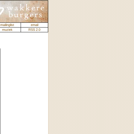
mailinglist
email
muziek
RSS 2.0