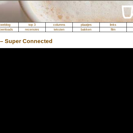
weblog
top 3
columns
plaatjes
links
ownloads
recensies
teksten
bakken
film
 – Super Connected