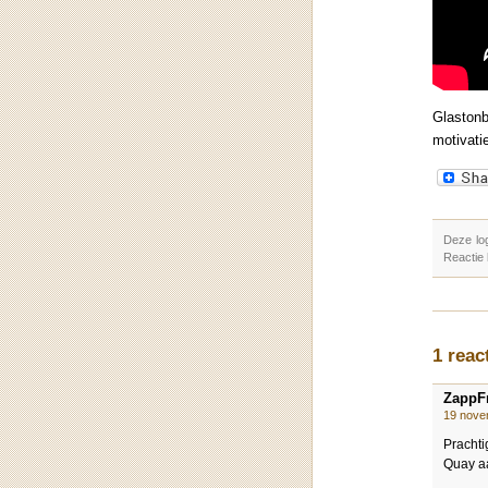
Glastonb
motivati
Deze lo
Reactie
1 reac
ZappF
19 nove
Prachti
Quay aa