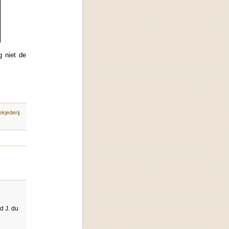
g niet de
kjederij
.
d J. du