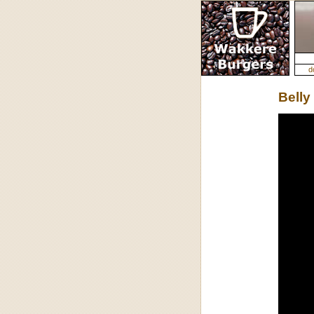
d
Belly