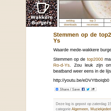
weblog
top 3
downloads
recensies
Stemmen op de top2
Ys
Waarde mede-wakkere burge
Stemmen op de
top2000
mag
Ro-d-Ys
. Zou leuk zijn o
beatband weer eens in de lijs
http://youtu.be/eDVYtboIqb0
Deze log is gepost op zaterdag 
categorie
Algemeen
,
Muziekjederi