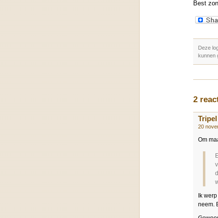
Best zon
Deze lo
kunnen 
2 reac
Tripel
20 nove
Om maar
E
v
d
w
Ik werp
neem. E