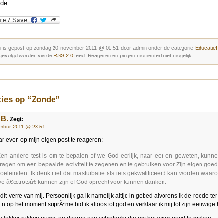
de.
g is gepost op zondag 20 november 2011 @ 01:51 door admin onder de categorie
Educatief
gevolgd worden via de
RSS 2.0
feed. Reageren en pingen momenterl niet mogelijk.
ties op “Zonde”
 B.
Zegt:
mber 2011 @ 23:51
-
 even op mijn eigen post te reageren:
en andere test is om te bepalen of we God eerlijk, naar eer en geweten, kunn
ragen om een bepaalde activiteit te zegenen en te gebruiken voor Zijn eigen goe
oeleinden. Ik denk niet dat masturbatie als iets gekwalificeerd kan worden waar
e â€œtrotsâ€ kunnen zijn of God oprecht voor kunnen danken.
 dit verre van mij. Persoonlijk ga ik namelijk altijd in gebed alvorens ik de roede te
n op het moment suprÃªme bid ik altoos tot god en verklaar ik mij tot zijn eeuwige 