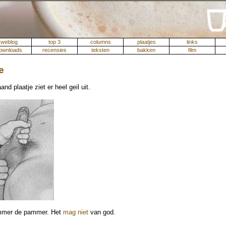
weblog
top 3
columns
plaatjes
links
ownloads
recensies
teksten
bakken
film
e
nd plaatje ziet er heel geil uit.
mmer de pammer. Het
mag niet
van god.