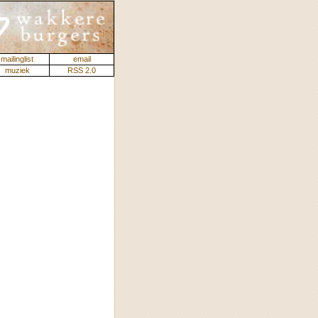
mailinglist
email
muziek
RSS 2.0