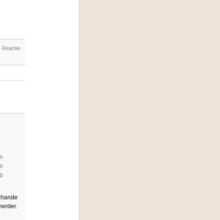
. Reactie
en
de
op
r hande
herder.