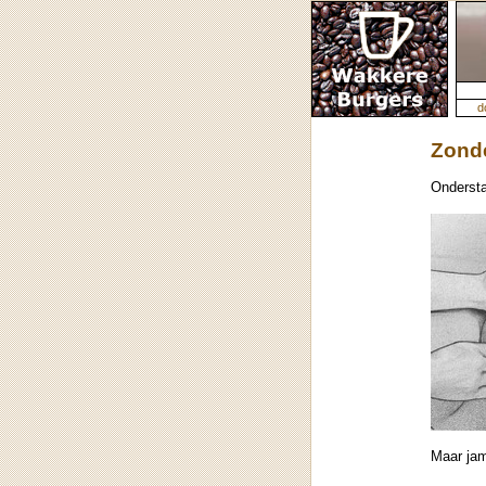
d
Zond
Onderstaa
Maar ja