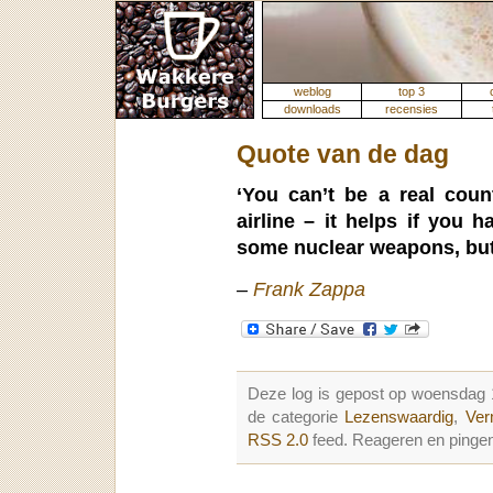
weblog
top 3
downloads
recensies
Quote van de dag
‘You can’t be a real cou
airline – it helps if you 
some nuclear weapons, but 
–
Frank Zappa
Deze log is gepost op woensdag
de categorie
Lezenswaardig
,
Ver
RSS 2.0
feed. Reageren en pingen