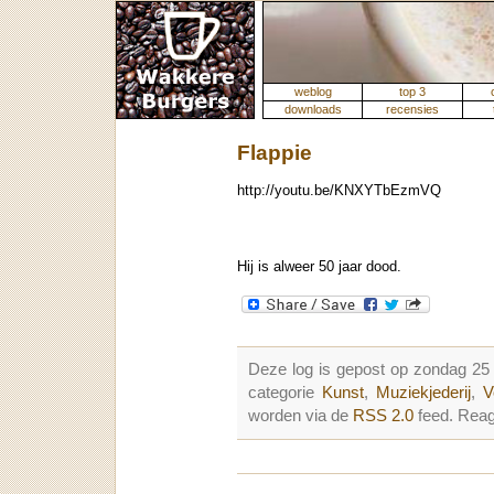
weblog
top 3
downloads
recensies
Flappie
http://youtu.be/KNXYTbEzmVQ
Hij is alweer 50 jaar dood.
Deze log is gepost op zondag 2
categorie
Kunst
,
Muziekjederij
,
V
worden via de
RSS 2.0
feed. Reag