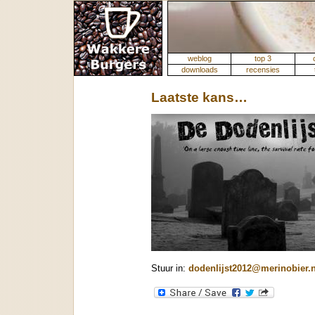
weblog
top 3
downloads
recensies
Laatste kans…
Stuur in:
dodenlijst2012@merinobier.n