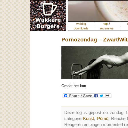
weblog
top 3
downloads
recensies
Pornozondag – Zwart/Wit
Omdat het kan.
Deze log is gepost op zondag 1
categorie
Kunst
,
Pörnö
. Reactie
Reageren en pingen momenterl nie