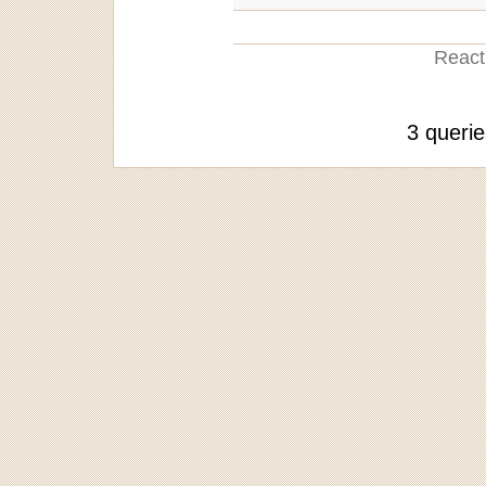
Reacti
3 queri