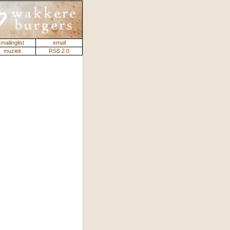
mailinglist
email
muziek
RSS 2.0