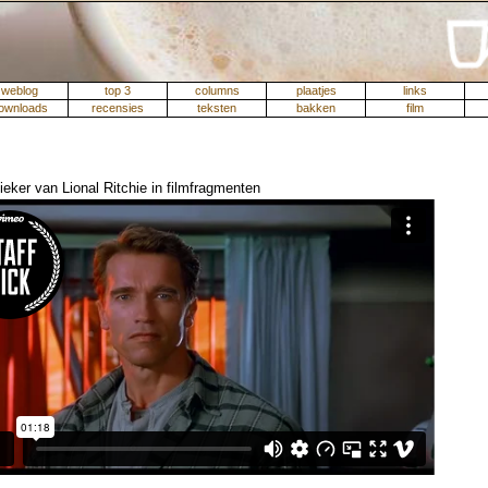
weblog
top 3
columns
plaatjes
links
ownloads
recensies
teksten
bakken
film
ieker van Lional Ritchie in filmfragmenten