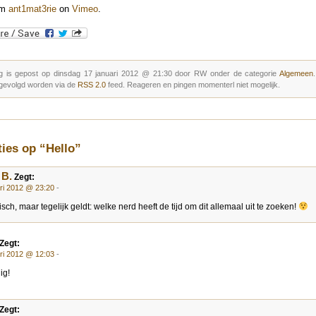
om
ant1mat3rie
on
Vimeo
.
g is gepost op dinsdag 17 januari 2012 @ 21:30 door RW onder de categorie
Algemeen
gevolgd worden via de
RSS 2.0
feed. Reageren en pingen momenterl niet mogelijk.
ties op “Hello”
 B.
Zegt:
ari 2012 @ 23:20
-
isch, maar tegelijk geldt: welke nerd heeft de tijd om dit allemaal uit te zoeken!
Zegt:
ari 2012 @ 12:03
-
ig!
Zegt: