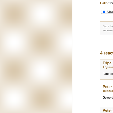
Hello
fr
Deze lo
kunnen 
4 reac
Tripel
17 janu
Fantast
Peter
18 janu
Geweld
Peter