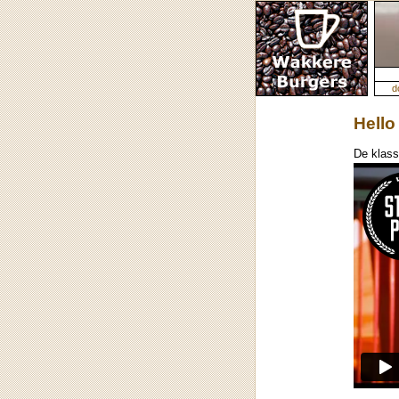
d
Hello
De klass