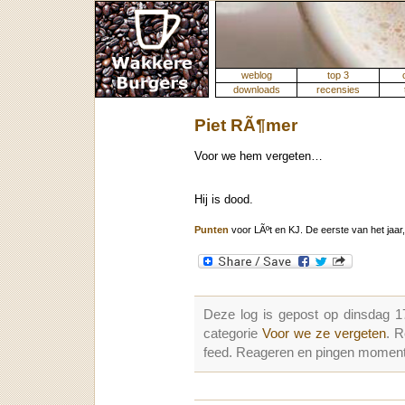
weblog
top 3
downloads
recensies
Piet RÃ¶mer
Voor we hem vergeten…
Hij is dood.
Punten
voor LÃºt en KJ. De eerste van het jaar, 
Deze log is gepost op dinsdag 1
categorie
Voor we ze vergeten
. 
feed. Reageren en pingen momenter