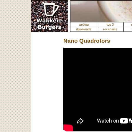
weblog
top 3
downloads
recensies
Nano Quadrotors