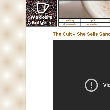
weblog
top 3
downloads
recensies
The Cult – She Sells San