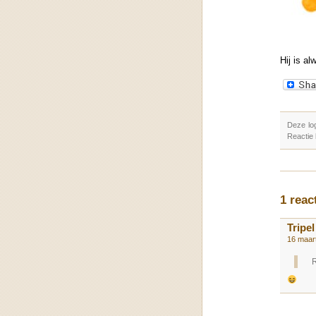
Hij is al
Deze lo
Reactie
1 reac
Tripel
16 maar
R