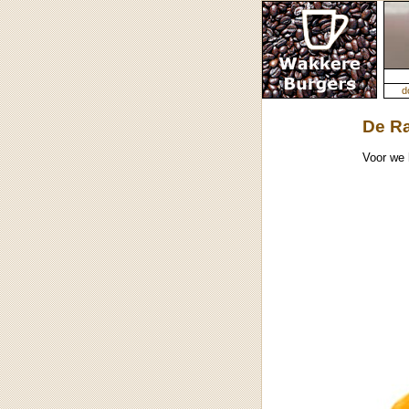
d
De R
Voor we