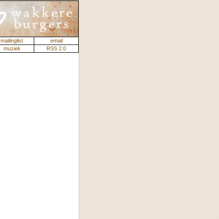
mailinglist
email
muziek
RSS 2.0