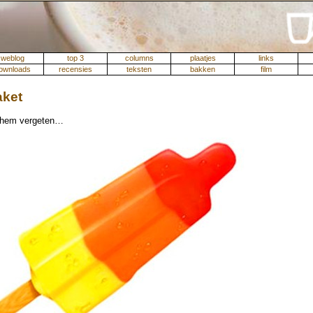
weblog
top 3
columns
plaatjes
links
ownloads
recensies
teksten
bakken
film
aket
 hem vergeten…