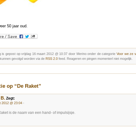
weer 50 jaar oud.
g is gepost op vrijdag 16 maart 2012 @ 10:37 door Merino onder de categorie
Voor we ze 
 kunnen gevolgd worden via de
RSS 2.0
feed. Reageren en pingen momenterl niet mogelijk.
tie op “De Raket”
 B.
Zegt:
t 2012 @ 23:04
-
aket is de naam van een hand- of impulsijsje.