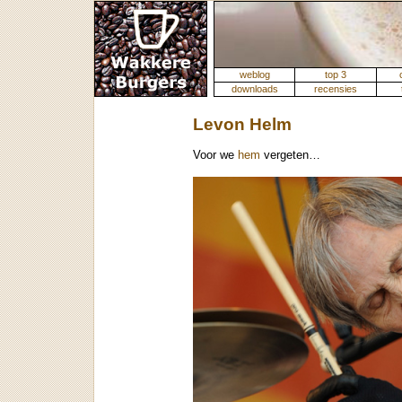
weblog
top 3
downloads
recensies
Levon Helm
Voor we
hem
vergeten…