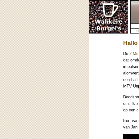
d
Hallo
De
2 Me
dat omda
impulsen
alomvert
een half
MTV Unpl
Doodzond
om. Ik z
op een ch
Een van 
van Jan 