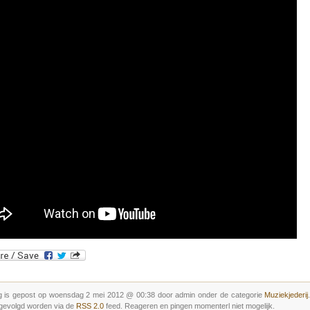
g is gepost op woensdag 2 mei 2012 @ 00:38 door admin onder de categorie
Muziekjederij
gevolgd worden via de
RSS 2.0
feed. Reageren en pingen momenterl niet mogelijk.