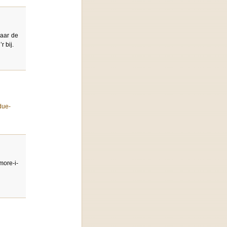
naar de
 bij.
due-
more-i-