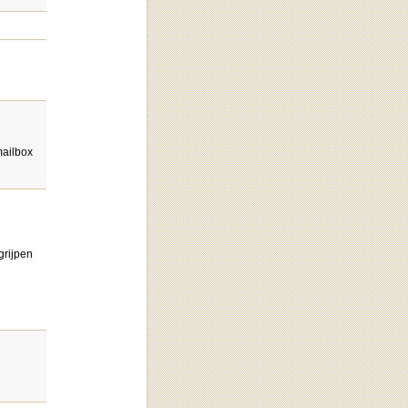
ailbox
grijpen