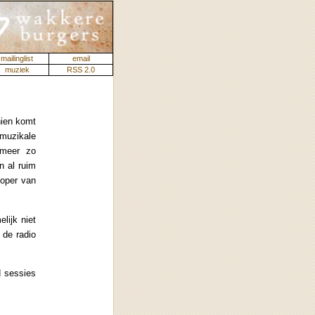
mailinglist
email
muziek
RSS 2.0
chien komt
 muzikale
meer zo
n al ruim
loper van
lijk niet
 de radio
d sessies