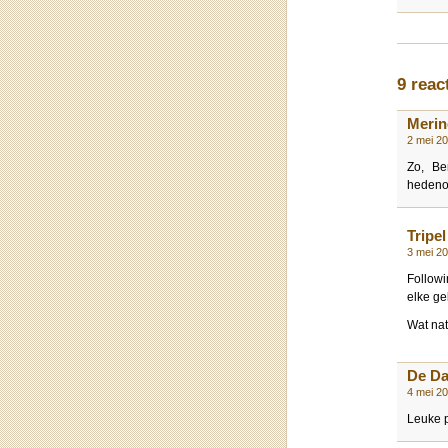
9 reac
Merin
2 mei 2
Zo, Be
hedenoc
Tripel
3 mei 2
Followi
elke ge
Wat nat
De D
4 mei 2
Leuke p