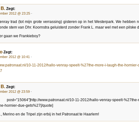
 B.
Zegt:
ember 2012 @ 23:25
-
enray trad (tot mijn grote verrassing) gisteren op in het Westerpark. We hebben 
ende stem van Dhr. Koornstra geluisterd zonder Frank L. maar wel met een pilske d’r
r gaan we Frankieboy?
o
Zegt:
ember 2012 @ 10:41
-
www.patronaat.nl/10-11-2012/hallo-venray-speelt-%27the-more-i-laugh-the-hornier-
27
 B.
Zegt:
ember 2012 @ 23:59
-
 post=”15064″]http://www.patronaat.nl/10-11-2012/hallo-venray-speelt-%27the-
he-hornier-due-gets%27[/quote]
., Merino en de Tripel zijn erbij in het Patronaat te Haarlem!