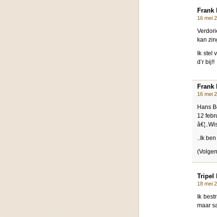
Frank 
16 mei 
Verdori
kan zin
Ik stel
d’r bij!!
Frank 
16 mei 
Hans B
12 febr
â€¦..Wi
..Ik be
(Volgen
Tripel 
18 mei 
Ik best
maar sa