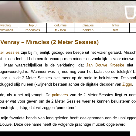
weblog
top 3
columns
plaatjes
links
ownloads
recensies
teksten
bakken
film
 Venray – Miracles (2 Meter Sessies)
ter Sessies
zijn bij mij eerlijk gezegd een beetje uit het vizier geraakt. Miss
t ik een leeftijd heb bereikt waarop men minder ontvankelijk is voor nieuwe
. Maar waarschijnlijker is de verklaring, dat
Jan Douwe Kroeske
niet 
egenwoordigd is. Wanneer was hij nou nog voor het laatst op de telekijk? E
 jaar zijn de 2 Meter Sessies niet meer op de radio te beluisteren. De voor
ugged slijt nu een (kwijnend) bestaan achter de digitale decoder van
Ziggo
.
e, als u het mij vraagt. De
palmares
van de 2 Meter Sessies liegt er name
ou er wat voor geven om de 2 Meter Sessies weer te kunnen beluisteren op
ristelijk tijdstip, dat wil zeggen ‘prime time’.
mijn favoriete bands van lang geleden heeft deelgenomen aan de unplugge
Douwe. Deze deelname heeft de volgende prachtige muziek opgeleverd: