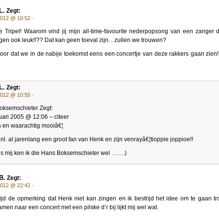
L.
Zegt:
2012 @ 10:52
-
e Tripel! Waarom vind jij mijn all-time-favourite nederpopsong van een zanger d
gen ook leuk!!?? Dat kan geen toeval zijn…zullen we trouwen?
 voor dat we in de nabije toekomst eens een concertje van deze rakkers gaan zien!
L.
Zegt:
2012 @ 10:55
-
oksemschieter Zegt:
uari 2005 @ 12:06 – citeer
s en waarachtig mooiâ€¦
n nl. al jarenlang een groot fan van Henk en zijn venrayâ€¦tioppie joppioe!!
s mij ken ik die Hans Boksemschieter wel …….)
B.
Zegt:
2012 @ 22:42
-
rijd de opmerking dat Henk niet kan zingen en ik bestrijd het idee om te gaan t
men naar een concert met een pilske d’r bij lijkt mij wel wat.