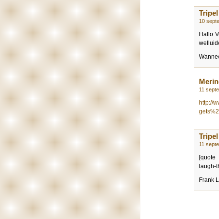
Tripel
10 sept
Hallo V
welluid
Wannee
Merin
11 sept
http://
gets%
Tripel
11 sept
[quote
laugh-t
Frank L