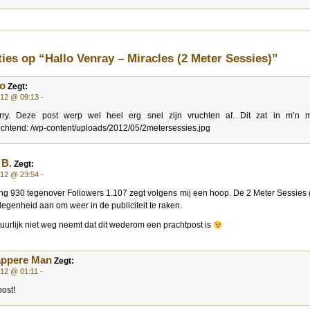
ties op “Hallo Venray – Miracles (2 Meter Sessies)”
o
Zegt:
012 @ 09:13
-
rry. Deze post werp wel heel erg snel zijn vruchten af. Dit zat in m’n m
htend: /wp-content/uploads/2012/05/2metersessies.jpg
 B.
Zegt:
012 @ 23:54
-
ng 930 tegenover Followers 1.107 zegt volgens mij een hoop. De 2 Meter Sessies 
legenheid aan om weer in de publiciteit te raken.
uurlijk niet weg neemt dat dit wederom een prachtpost is
appere Man
Zegt:
012 @ 01:11
-
ost!