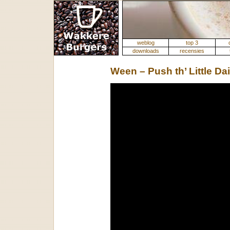
weblog
top 3
downloads
recensies
Ween – Push th’ Little Da