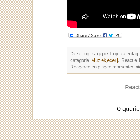
Deze log is gepost op zaterda
categorie
Muziekjederij
. Reactie
Reageren en pingen momenterl nie
Reacti
0 queri