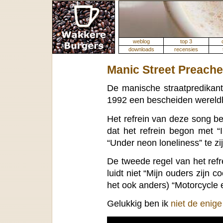
weblog
top 3
downloads
recensies
Manic Street Preache
De manische straatpredikant
1992 een bescheiden wereld
Het refrein van deze song bes
dat het refrein begon met “I
“Under neon loneliness” te zij
De tweede regel van het ref
luidt niet “Mijn ouders zijn 
het ook anders) “Motorcycle 
Gelukkig ben ik
niet de enige