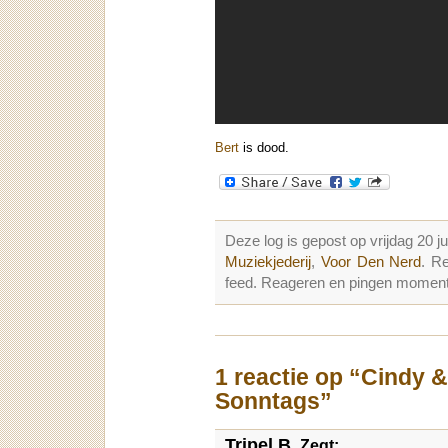
Bert
is dood.
Deze log is gepost op vrijdag 20 j
Muziekjederij
,
Voor Den Nerd
. R
feed. Reageren en pingen momenter
1 reactie op “Cindy 
Sonntags”
Tripel B.
Zegt: