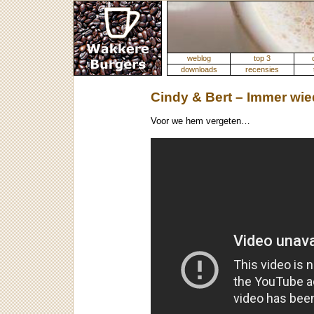
weblog
top 3
downloads
recensies
Cindy & Bert – Immer wi
Voor we hem vergeten…