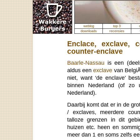
weblog
top 3
downloads
recensies
Enclace, exclave, c
counter-enclave
Baarle-Nassau
is een (deel
aldus een
exclave
van BelgiÃ
niet, want ‘de enclave’ best
binnen Nederland (of zo 
Nederland).
Daarbij komt dat er in de gro
/ exclaves, meerdere coun
talloze grenzen in dit ge
huizen etc. heen en sommige
meer dan 1 en soms zelfs een