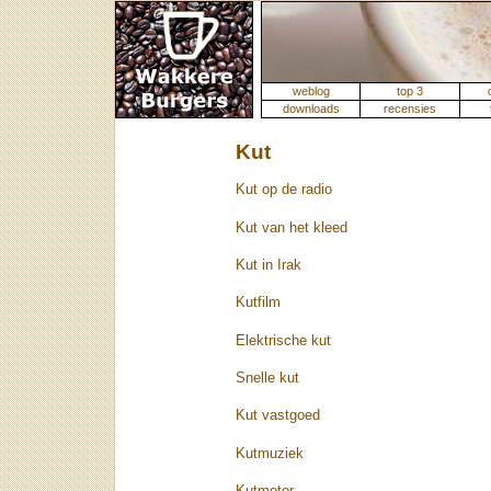
weblog
top 3
downloads
recensies
Kut
Kut op de radio
Kut van het kleed
Kut in Irak
Kutfilm
Elektrische kut
Snelle kut
Kut vastgoed
Kutmuziek
Kutmotor