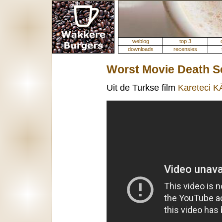
weblog
top 3
downloads
recensies
Worst Movie Death S
Uit de Turkse film
Kareteci K