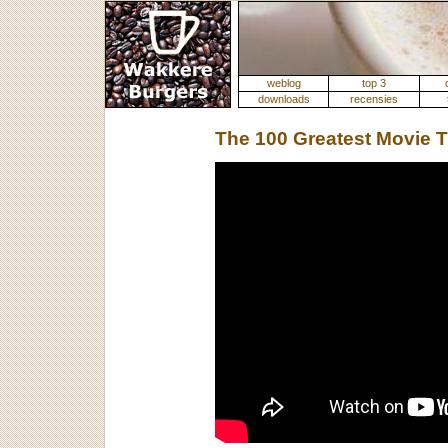
weblog
top 3
downloads
recensies
The 100 Greatest Movie T