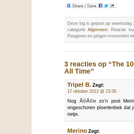
Deze log is gepost op woensdag 
categorie
Algemeen
. Reactie k
Reageren en pingen momenterl nie
3 reacties op “The 1
All Time”
Tripel B.
Zegt:
17 oktober 2012 @ 23:35
-
Nog Ã©Ã©n zo’n post Merin
ongeschoren ploertenbek dat j
rietje.
Merino
Zegt: