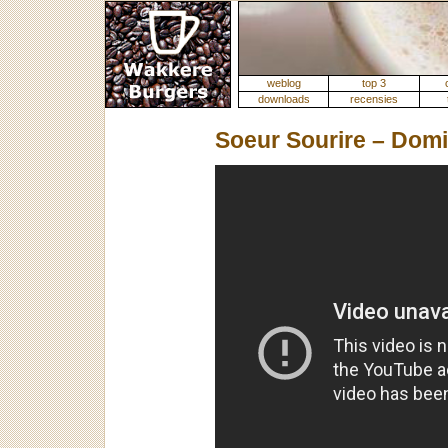
weblog
top 3
downloads
recensies
Soeur Sourire – Dom