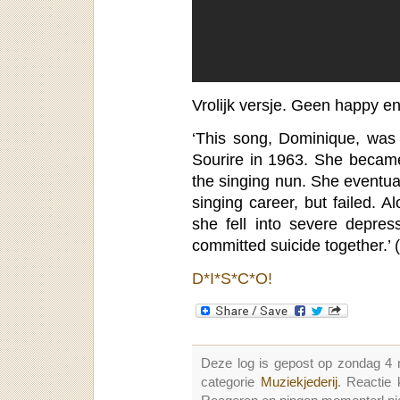
Vrolijk versje. Geen happy en
‘This song, Dominique, was 
Sourire in 1963. She becam
the singing nun. She eventuall
singing career, but failed. A
she fell into severe depre
committed suicide together.’ (
D*I*S*C*O!
Deze log is gepost op zondag 4
categorie
Muziekjederij
. Reactie