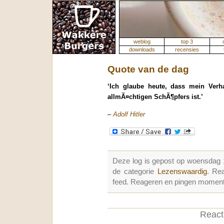
weblog
top 3
downloads
recensies
Quote van de dag
‘Ich glaube heute, dass mein Ver
allmÃ¤chtigen SchÃ¶pfers ist.’
–
Adolf Hitler
Deze log is gepost op woensdag
de categorie
Lezenswaardig
. Re
feed. Reageren en pingen momenter
Reacti