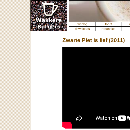
weblog
top 3
downloads
recensies
Zwarte Piet is lief (2011)