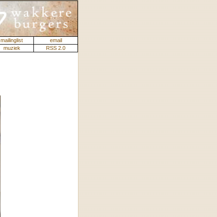
mailinglist
email
muziek
RSS 2.0