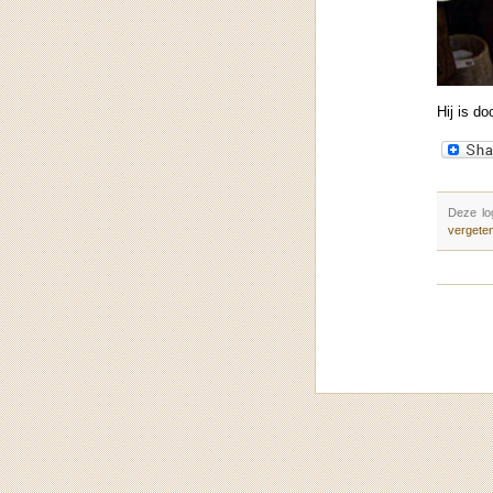
Hij is do
Deze lo
vergete