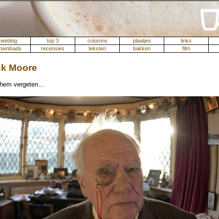
weblog
top 3
columns
plaatjes
links
ownloads
recensies
teksten
bakken
film
ck Moore
 hem vergeten…