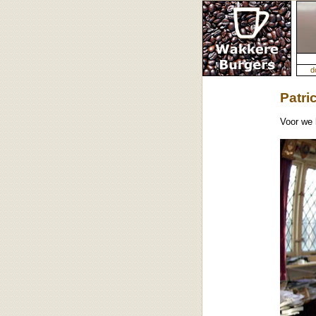
d
Patri
Voor we