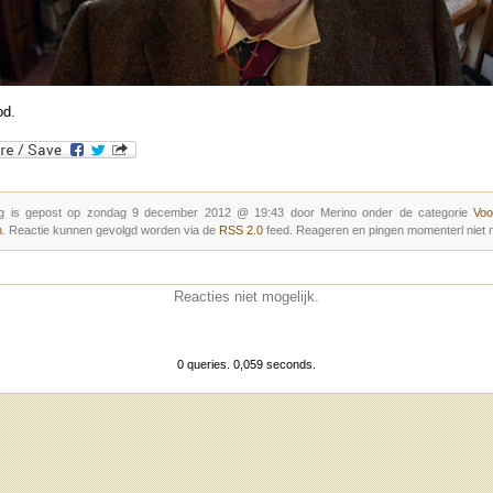
od.
g is gepost op zondag 9 december 2012 @ 19:43 door Merino onder de categorie
Voo
n
. Reactie kunnen gevolgd worden via de
RSS 2.0
feed. Reageren en pingen momenterl niet m
Reacties niet mogelijk.
0 queries. 0,059 seconds.