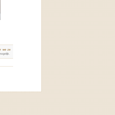
r we ze
ogelijk.