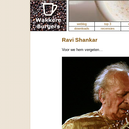
weblog
top 3
downloads
recensies
Ravi Shankar
Voor we hem vergeten…