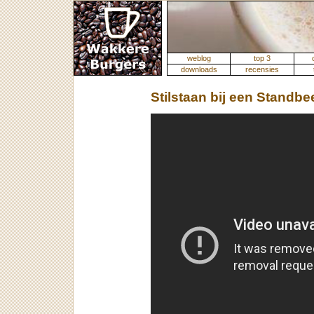
weblog
top 3
downloads
recensies
Stilstaan bij een Standbe