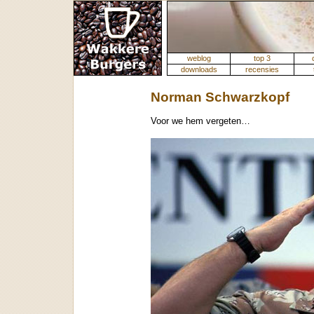
weblog
top 3
downloads
recensies
Norman Schwarzkopf
Voor we hem vergeten…