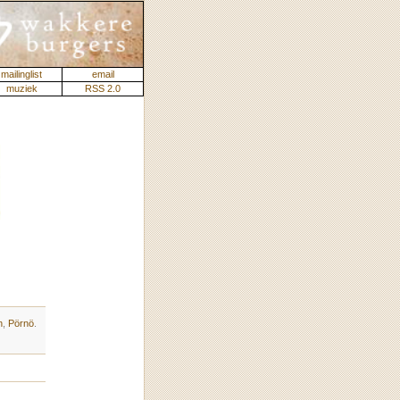
mailinglist
email
muziek
RSS 2.0
n
,
Pörnö
.