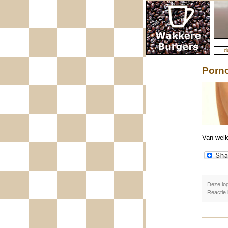
d
Porn
Van welk
Deze lo
Reactie