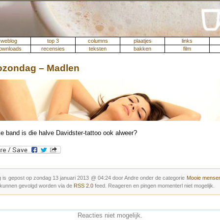
weblog
top 3
columns
plaatjes
links
ownloads
recensies
teksten
bakken
film
ozondag – Madlen
e band is die halve Davidster-tattoo ook alweer?
g is gepost op zondag 13 januari 2013 @ 04:24 door Andre onder de categorie
Mooie mense
 kunnen gevolgd worden via de
RSS 2.0
feed. Reageren en pingen momenterl niet mogelijk.
Reacties niet mogelijk.