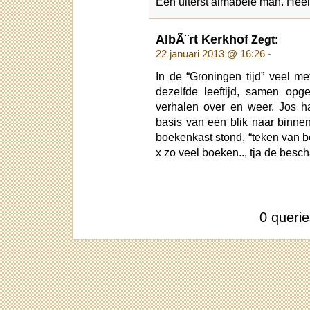
Een uiterst aimabele man. Heel 
AlbÃ¨rt Kerkhof
Zegt:
22 januari 2013 @ 16:26
-
In de “Groningen tijd” veel m
dezelfde leeftijd, samen opge
verhalen over en weer. Jos h
basis van een blik naar binn
boekenkast stond, “teken van b
x zo veel boeken.., tja de besch
0 queri