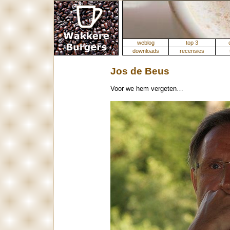
weblog
top 3
downloads
recensies
Jos de Beus
Voor we hem vergeten…