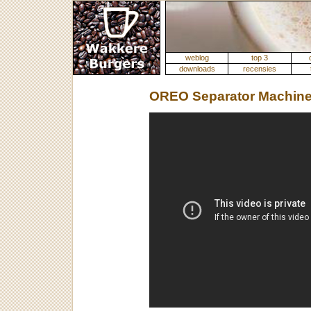
weblog
top 3
downloads
recensies
OREO Separator Machin