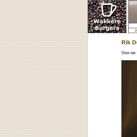
d
Rik D
Voor we