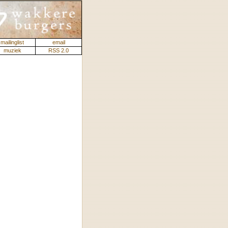
mailinglist
email
muziek
RSS 2.0