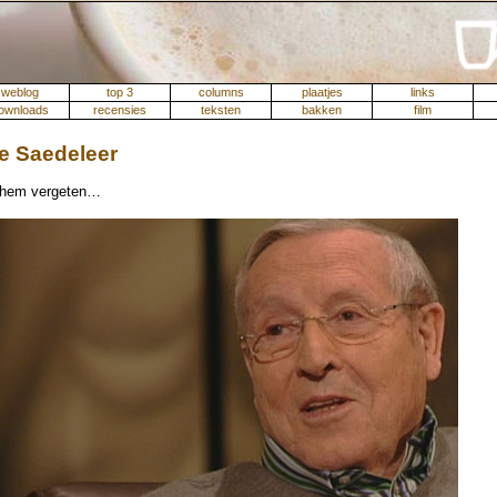
weblog
top 3
columns
plaatjes
links
ownloads
recensies
teksten
bakken
film
e Saedeleer
 hem vergeten…