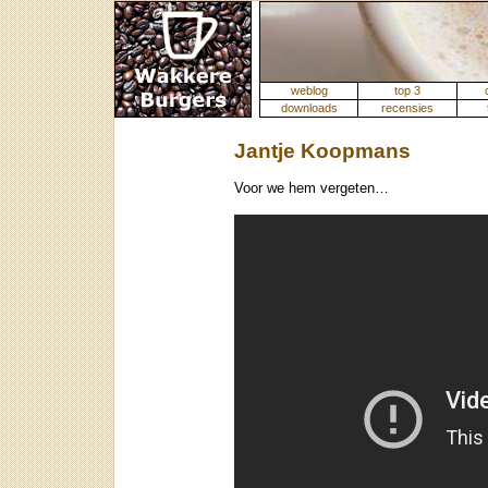
weblog
top 3
downloads
recensies
Jantje Koopmans
Voor we hem vergeten…