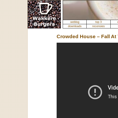
weblog
top 3
downloads
recensies
Crowded House – Fall At 