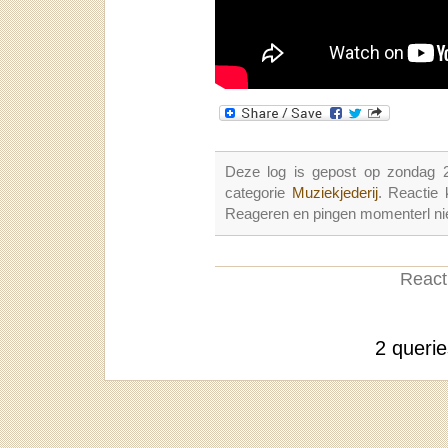
Deze log is gepost op zondag 
categorie
Muziekjederij
. Reactie
Reageren en pingen momenterl nie
Reacti
2 queri