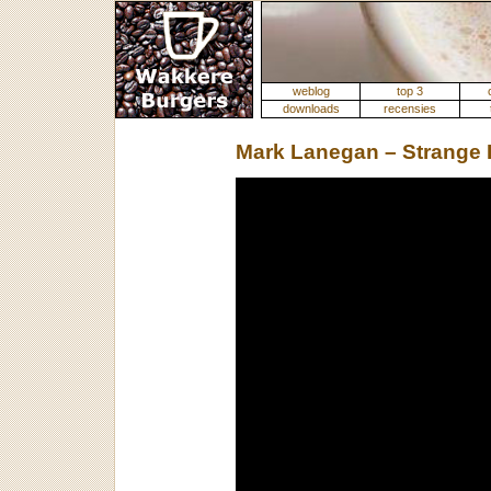
weblog
top 3
downloads
recensies
Mark Lanegan – Strange 