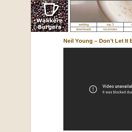
weblog
top 3
downloads
recensies
Neil Young – Don’t Let I