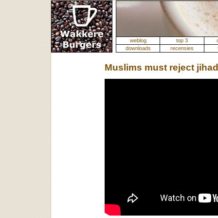
weblog
top 3
downloads
recensies
Muslims must reject jiha