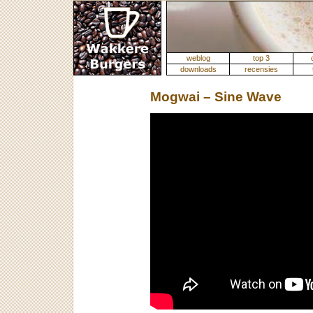
weblog
top 3
downloads
recensies
Mogwai – Sine Wave